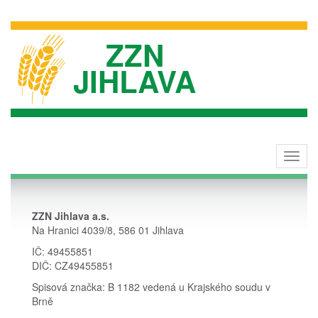
ZZN
JIHLAVA
Toggl
navig
ZZN Jihlava a.s.
Na Hranici 4039/8, 586 01 Jihlava
IČ: 49455851
DIČ: CZ49455851
Spisová značka: B 1182 vedená u Krajského soudu v
Brně