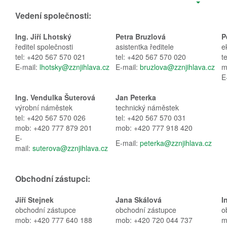
Vedení společnosti:
Ing. Jiří Lhotský
Petra Bruzlová
P
ředitel společnosti
asistentka ředitele
e
tel:
+420 567 570 021
tel: +420 567 570 020
t
E-mail:
lhotsky@zznjihlava.cz
E-mail:
bruzlova@zznjihlava.cz
m
E
Ing. Vendulka Šuterová
Jan Peterka
výrobní náměstek
technický náměstek
tel: +420 567 570 026
tel: +420 567 570 031
mob: +420 777 879 201
mob: +420 777 918 420
E-
E-mail:
peterka@zznjihlava.cz
mail:
suterova@zznjihlava.cz
Obchodní zástupci:
Jiří Stejnek
Jana Skálová
I
obchodní zástupce
obchodní zástupce
o
mob: +420 777 640 188
mob: +420 720 044 737
m