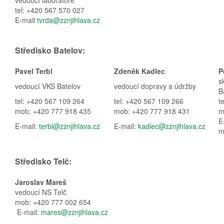
vedoucí laboratoře
tel: +420 567 570 027
E-mail
tvrda@zznjihlava.cz
Středisko Batelov:
Pavel Terbl
Zdeněk Kadlec
P
s
vedoucí VKS Batelov
vedoucí dopravy a údržby
B
tel: +420 567 109 264
tel: +420 567 109 266
t
mob: +420 777 918 435
mob: +420 777 918 431
m
E
E-mail:
terbl@zznjihlava.cz
E-mail:
kadlec@zznjihlava.cz
m
Středisko Telč:
Jaroslav Mareš
vedoucí NS Telč
mob: +420 777 002 654
E-mail:
mares@zznjihlava.cz