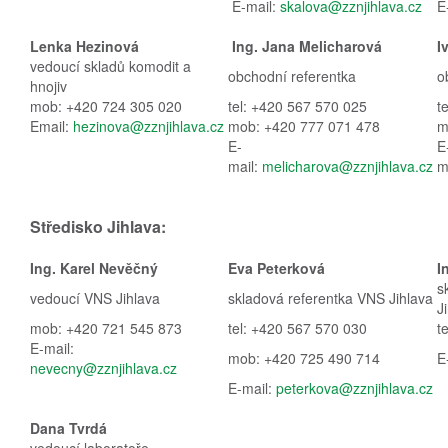
E-mail:
skalova@zznjihlava.cz
E
Lenka Hezinová
Ing. Jana Melicharová
I
vedoucí skladů komodit a
obchodní referentka
o
hnojiv
mob: +420 724 305 020
tel: +420 567 570 025
t
Email:
hezinova@zznjihlava.cz
mob: +420 777 071 478
m
E-
E
mail:
melicharova@zznjihlava.cz
m
Středisko Jihlava:
Ing. Karel Nevěčný
Eva Peterková
I
s
vedoucí VNS Jihlava
skladová referentka VNS Jihlava
J
mob: +420 721 545 873
tel: +420 567 570 030
t
E-mail:
mob: +420 725 490 714
E
nevecny@zznjihlava.cz
E-mail:
peterkova@zznjihlava.cz
Dana Tvrdá