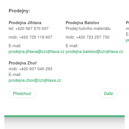
Prodejny:
Prodejna Jihlava
Prodejna Batelov
P
tel: +420 567 570 037
Prodej hutního materiálu
m
E
mob: +420 725 118 607
mob: +420 723 257 730
p
E-mail:
E-mail:
prodejna.jihlava@zznjihlava.cz
prodejna.batelov@zznjihlava.cz
Prodejna Zhoř
mob: +420 607 040 293
E-mail:
prodejna.zhor@zznjihlava.cz
Předchozí
Další